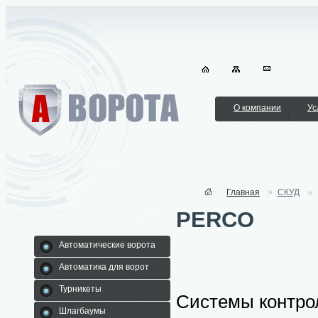
О компании
Ус
Главная
СКУД
PERCO
Автоматические ворота
Автоматика для ворот
Турникеты
Системы контро
Шлагбаумы