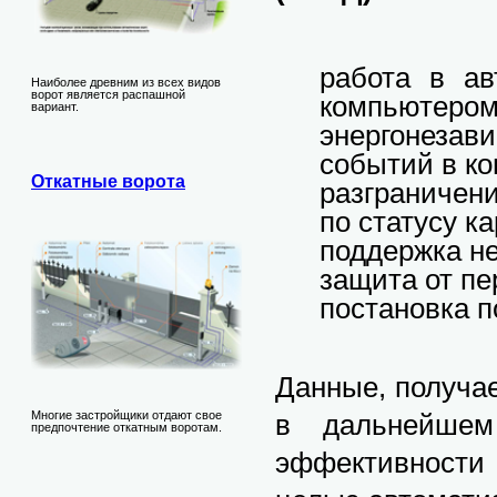
работа в ав
Наиболее древним из всех видов
ворот является распашной
компьютером
вариант.
энергонезав
событий в ко
Откатные ворота
разграничен
по статусу ка
поддержка н
защита от пе
постановка 
Данные, получае
Многие застройщики отдают свое
в дальнейшем
предпочтение откатным воротам.
эффективности 