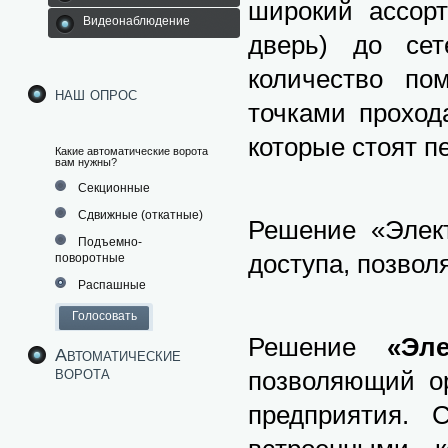
широкий ассор
Видеонаблюдение
дверь) до сет
количество по
наш опрос
точками проход
которые стоят п
Какие автоматические ворота
вам нужны?
Секционные
Сдвижные (откатные)
Решение «Элек
Подъемно-
доступа, позво
поворотные
Распашные
Решение
«Эл
Автоматические
ворота
позволяющий ор
предприятия. 