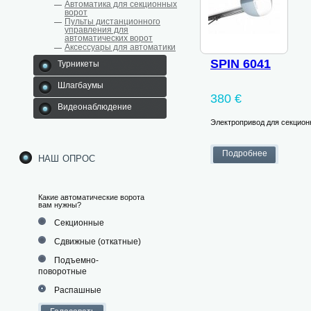
Автоматика для секционных
ворот
Пульты дистанционного
управления для
автоматических ворот
Аксессуары для автоматики
SPIN 6041
Турникеты
Шлагбаумы
380 €
Видеонаблюдение
Электропривод для секционн
наш опрос
Какие автоматические ворота
вам нужны?
Секционные
Сдвижные (откатные)
Подъемно-
поворотные
Распашные